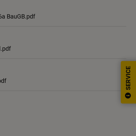
6a BauGB.pdf
.pdf
SERVICE
pdf