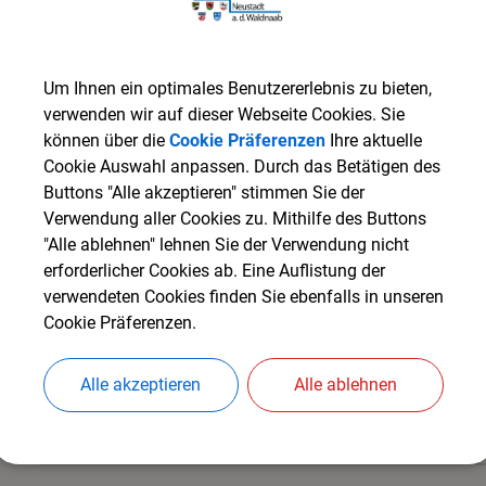
(1,16 MB)
1.1 FNP 4. Änd. Zeichnerischer Teil gesa
Um Ihnen ein optimales Benutzererlebnis zu bieten,
verwenden wir auf dieser Webseite Cookies. Sie
können über die
Cookie Präferenzen
Ihre aktuelle
(472,18 KB)
Cookie Auswahl anpassen. Durch das Betätigen des
Buttons "Alle akzeptieren" stimmen Sie der
1.2 FNP 4. Änd. Zeichnerischer Teil Ausz
Verwendung aller Cookies zu. Mithilfe des Buttons
"Alle ablehnen" lehnen Sie der Verwendung nicht
erforderlicher Cookies ab. Eine Auflistung der
(2,00 MB)
verwendeten Cookies finden Sie ebenfalls in unseren
2.1 FNP 4. Änd. Begründung und Umweltbe
Cookie Präferenzen.
Alle akzeptieren
Alle ablehnen
(244,12 KB)
2.2 FNP 4. Änd. Anlage zum Umweltberich