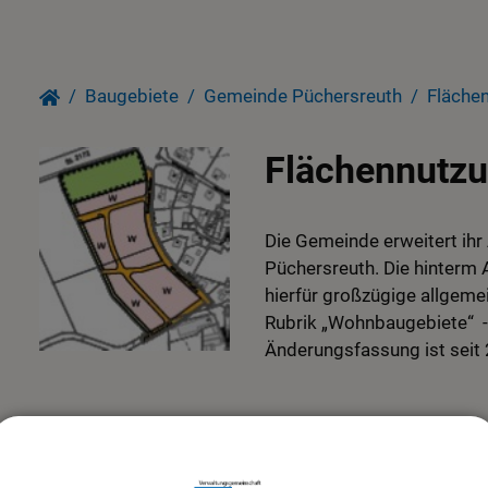
Baugebiete
Gemeinde Püchersreuth
Fläche
Flächennutzu
Die Gemeinde erweitert ihr
Püchersreuth. Die hinterm 
hierfür großzügige allgeme
Rubrik „Wohnbaugebiete“ - 
Änderungsfassung ist seit
Downloads: