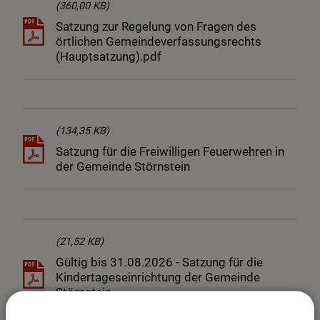
(360,00 KB)
Satzung zur Regelung von Fragen des
örtlichen Gemeindeverfassungsrechts
(Hauptsatzung).pdf
(134,35 KB)
Satzung für die Freiwilligen Feuerwehren in
der Gemeinde Störnstein
(21,52 KB)
Gültig bis 31.08.2026 - Satzung für die
Kindertageseinrichtung der Gemeinde
Störnstein
(Kindertageseinrichtungensatzung)