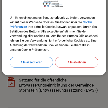
Um Ihnen ein optimales Benutzererlebnis zu bieten, verwenden
(387,77 KB)
wir auf dieser Webseite Cookies. Sie können über die
Cookie
Präferenzen
Ihre aktuelle Cookie Auswahl anpassen. Durch das
Gültig ab 01.09.2026 - Satzung über die
Betätigen des Buttons "Alle akzeptieren" stimmen Sie der
Benutzung der Kindertageseinrichtung der
Verwendung aller Cookies zu. Mithilfe des Buttons "Alle ablehnen"
Gemeinde Störnstein
lehnen Sie der Verwendung nicht erforderlicher Cookies ab. Eine
(Kindertageseinrichtungsbenutzungssatzun
Auflistung der verwendeten Cookies finden Sie ebenfalls in
g) vom 11.02.2026.pdf
unseren Cookie Präferenzen.
Alle akzeptieren
Alle ablehnen
(51,04 KB)
Satzung für die öffentliche
Entwässerungseinrichtung der Gemeinde
Störnstein (Entwässerungssatzung - EWS -)