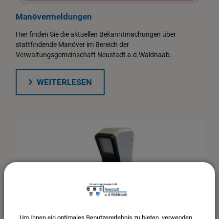
Manövermeldungen
Hier finden Sie die aktuellen Bekanntmachungen über
stattfindende Manöver im Bereich der
Verwaltungsgemeinschaft Neustadt a.d.Waldnaab.
WEITERLESEN
Um Ihnen ein optimales Benutzererlebnis zu bieten, verwenden